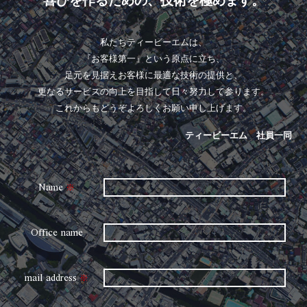
喜びを作るための、技術を極めます。
私たちティービーエムは、
『お客様第一』という原点に立ち、
足元を見据えお客様に最適な技術の提供と、
更なるサービスの向上を目指して日々努力して参ります。
これからもどうぞよろしくお願い申し上げます。
ティービーエム 社員一同
Name
※
Office name
mail address
※