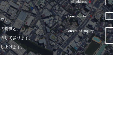
mail address
※
は、
phone number
※
に立ち、
術の提供と、
Content of inquiry
努力して参ります。
申し上げます。
ティービーエム 社員一同