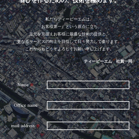
喜びを作るための、技術を極めます。
私たちティービーエムは、
『お客様第一』という原点に立ち、
足元を見据えお客様に最適な技術の提供と、
更なるサービスの向上を目指して日々努力して参ります。
これからもどうぞよろしくお願い申し上げます。
ティービーエム 社員一同
Name
※
Office name
mail address
※