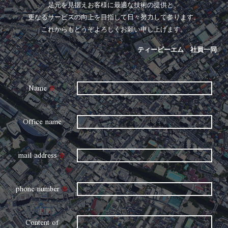
足元を見据えお客様に最適な技術の提供と、
更なるサービスの向上を目指して日々努力して参ります。
これからもどうぞよろしくお願い申し上げます。
ティービーエム 社員一同
Name
※
Office name
mail address
※
phone number
※
Content of