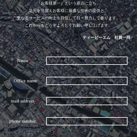
『お客様第一』という原点に立ち、
足元を見据えお客様に最適な技術の提供と、
更なるサービスの向上を目指して日々努力して参ります。
これからもどうぞよろしくお願い申し上げます。
ティービーエム 社員一同
Name
※
Office name
mail address
※
phone number
※