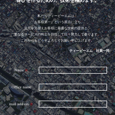
喜びを作るための、技術を極めます。
私たちティービーエムは、
『お客様第一』という原点に立ち、
足元を見据えお客様に最適な技術の提供と、
更なるサービスの向上を目指して日々努力して参ります。
これからもどうぞよろしくお願い申し上げます。
ティービーエム 社員一同
Name
※
Office name
mail address
※