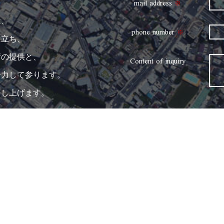
mail address
※
は、
phone number
※
に立ち、
術の提供と、
Content of inquiry
努力して参ります。
申し上げます。
ティービーエム 社員一同