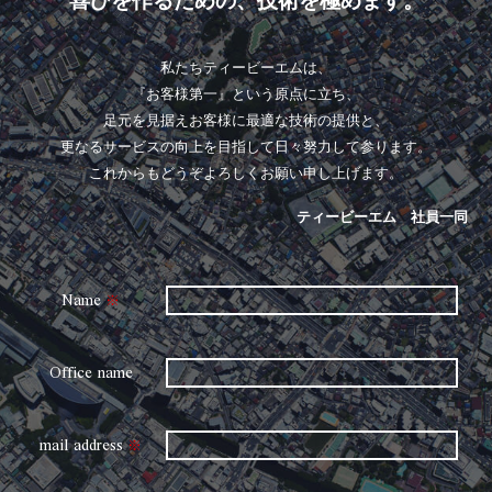
喜びを作るための、技術を極めます。
私たちティービーエムは、
『お客様第一』という原点に立ち、
足元を見据えお客様に最適な技術の提供と、
更なるサービスの向上を目指して日々努力して参ります。
これからもどうぞよろしくお願い申し上げます。
ティービーエム 社員一同
Name
※
Office name
mail address
※